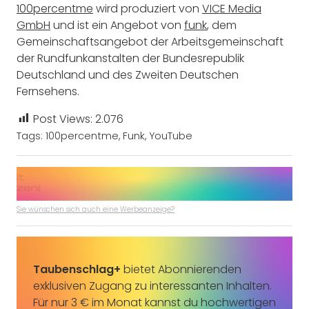
100percentme
wird produziert von
VICE Media
GmbH
und ist ein Angebot von
funk
, dem
Gemeinschaftsangebot der Arbeitsgemeinschaft
der Rundfunkanstalten der Bundesrepublik
Deutschland und des Zweiten Deutschen
Fernsehens.
Post Views:
2.076
Tags:
100percentme
,
Funk
,
YouTube
Sie wünschen sich auch eine Werbeanzeige?
Taubenschlag+
bietet Abonnierenden
exklusiven Zugang zu interessanten Inhalten.
Für nur 3 € im Monat kannst du hochwertigen