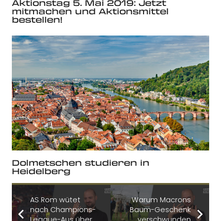
Aktionstag 5. Mai 2019: Jetzt
mitmachen und Aktionsmittel
bestellen!
Dolmetschen studieren in
Heidelberg
AS Rom wütet
Warum Macrons
nach Champions-
Baum-Geschenk
League-Aus über
verschwunden