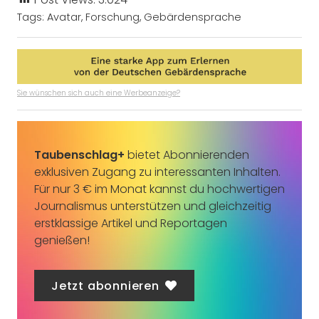
Tags:
Avatar
,
Forschung
,
Gebärdensprache
Sie wünschen sich auch eine Werbeanzeige?
Taubenschlag+
bietet Abonnierenden
exklusiven Zugang zu interessanten Inhalten.
Für nur 3 € im Monat kannst du hochwertigen
Journalismus unterstützen und gleichzeitig
erstklassige Artikel und Reportagen
genießen!
Jetzt abonnieren