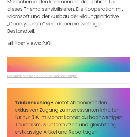
Menschen in den kommenden drei Jahren für
dieses Thema sensibilisieren. Die Kooperation mit
Microsoft und der Ausbau der Bildungsinitiative
„Code your Life“
sind dabei ein wichtiger
Bestandteil.
Post Views:
2.101
Sie wünschen sich auch eine Werbeanzeige?
Taubenschlag+
bietet Abonnierenden
exklusiven Zugang zu interessanten Inhalten.
Für nur 3 € im Monat kannst du hochwertigen
Journalismus unterstützen und gleichzeitig
erstklassige Artikel und Reportagen