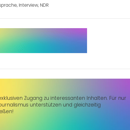
sprache
,
Interview
,
NDR
klusiven Zugang zu interessanten Inhalten. Für nur
urnalismus unterstützen und gleichzeitig
ießen!