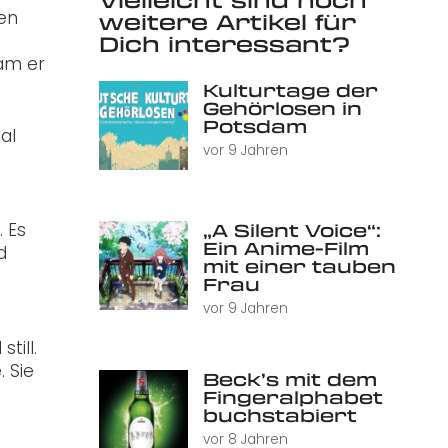
en
weitere Artikel für
Dich interessant?
am er
Kulturtage der
Gehörlosen in
Potsdam
al
vor 9 Jahren
„A Silent Voice“:
. Es
Ein Anime-Film
d
mit einer tauben
Frau
vor 9 Jahren
till.
. Sie
Beck’s mit dem
Fingeralphabet
buchstabiert
vor 8 Jahren