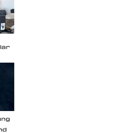
lar
ung
nd