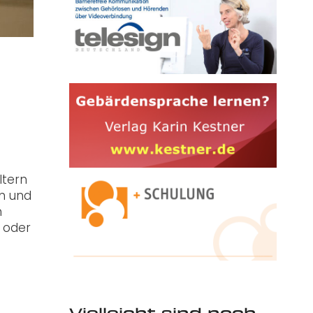
ltern
n und
n
 oder
Vielleicht sind noch