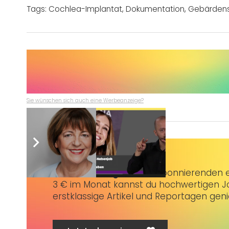
Tags:
Cochlea-Implantat
,
Dokumentation
,
Gebärden
Sie wünschen sich auch eine Werbeanzeige?
Taubenschlag+
bietet Abonnierenden ex
3 € im Monat kannst du hochwertigen Jo
erstklassige Artikel und Reportagen gen