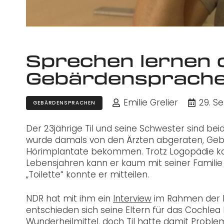
Sprechen lernen 
Gebärdensprache
Emilie Grelier
29. S
GEBÄRDENSPRACHEN
Der 23jährige Til und seine Schwester sind beid
wurde damals von den Ärzten abgeraten, Gebä
Hörimplantate bekommen. Trotz Logopädie kam 
Lebensjahren kann er kaum mit seiner Familie
„Toilette“ konnte er mitteilen.
NDR hat mit ihm ein
Interview
im Rahmen der Rei
entschieden sich seine Eltern für das Cochlea Im
Wunderheilmittel, doch Til hatte damit Proble