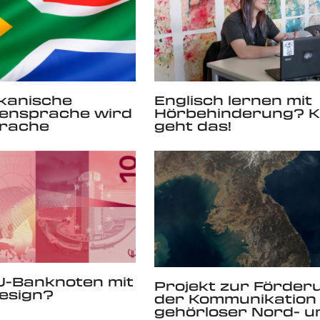
kanische
Englisch lernen mit
ensprache wird
Hörbehinderung? K
rache
geht das!
U-Banknoten mit
Projekt zur Förder
esign?
der Kommunikation
gehörloser Nord- u