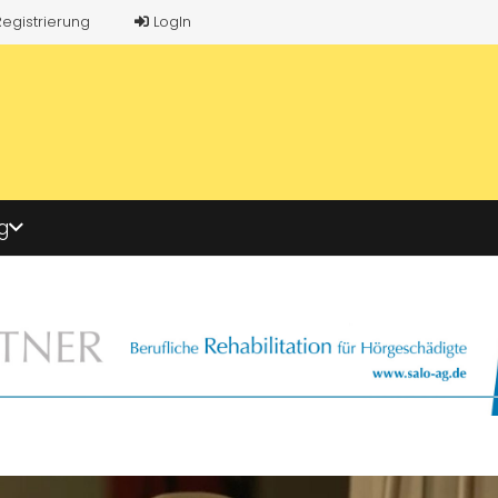
Registrierung
LogIn
g