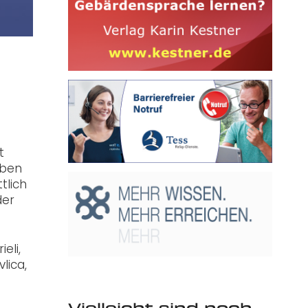
t
lben
tlich
der
eli,
lica,
Vielleicht sind noch