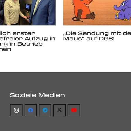
ich erster
„Die Sendung mit d
efreier Aufzug in
Maus“ auf DGS!
g in Betrieb
men
Soziale Medien