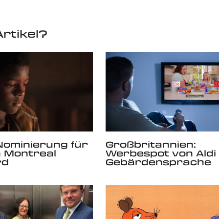
rtikel?
ominierung für
Großbritannien:
 Montreal
Werbespot von Aldi 
rd
Gebärdensprache