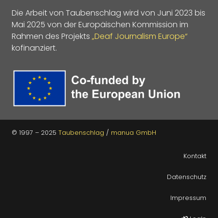
Die Arbeit von Taubenschlag wird von Juni 2023 bis
Mai 2025 von der Europäischen Kommission im
Rahmen des Projekts
„Deaf Journalism Europe“
kofinanziert.
© 1997 – 2025
Taubenschlag
/
manua GmbH
Kontakt
Datenschutz
Impressum