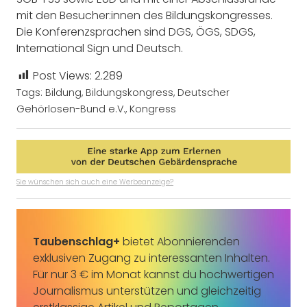
mit den Besucher:innen des Bildungskongresses.
Die Konferenzsprachen sind DGS, ÖGS, SDGS,
International Sign und Deutsch.
Post Views:
2.289
Tags:
Bildung
,
Bildungskongress
,
Deutscher
Gehörlosen-Bund e.V.
,
Kongress
Sie wünschen sich auch eine Werbeanzeige?
Taubenschlag+
bietet Abonnierenden
exklusiven Zugang zu interessanten Inhalten.
Für nur 3 € im Monat kannst du hochwertigen
Journalismus unterstützen und gleichzeitig