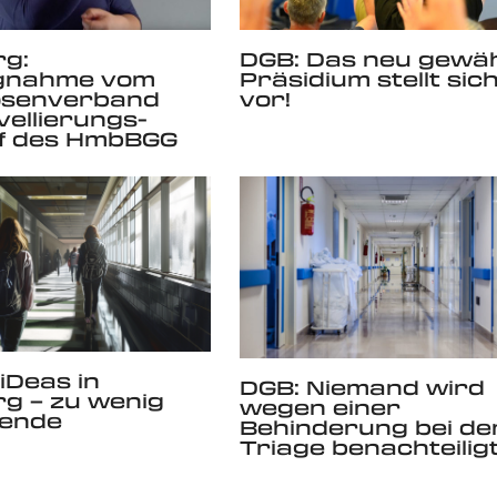
g:
DGB: Das neu gewäh
ngnahme vom
Präsidium stellt sic
osenverband
vor!
ellierungs-
f des HmbBGG
iDeas in
DGB: Niemand wird
g – zu wenig
wegen einer
rende
Behinderung bei de
Triage benachteiligt