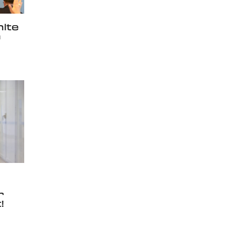
lte
h
r
!