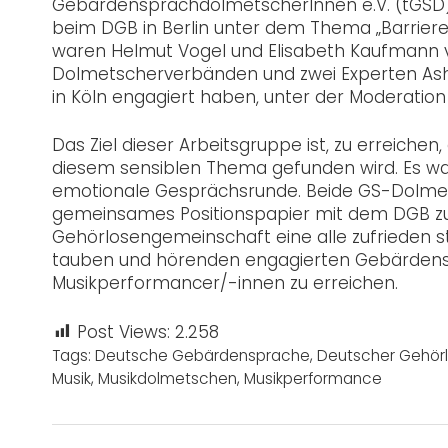
GebärdensprachdolmetscherInnen e.V. (tGSD) 
beim DGB in Berlin unter dem Thema „Barrier
waren Helmut Vogel und Elisabeth Kaufmann v
Dolmetscherverbänden und zwei Experten Asha
in Köln engagiert haben, unter der Moderatio
Das Ziel dieser Arbeitsgruppe ist, zu erreiche
diesem sensiblen Thema gefunden wird. Es wa
emotionale Gesprächsrunde. Beide GS-Dolmets
gemeinsames Positionspapier mit dem DGB zu e
Gehörlosengemeinschaft eine alle zufrieden s
tauben und hörenden engagierten Gebärden
Musikperformancer/-innen zu erreichen.
Post Views:
2.258
Tags:
Deutsche Gebärdensprache
,
Deutscher Gehörl
Musik
,
Musikdolmetschen
,
Musikperformance