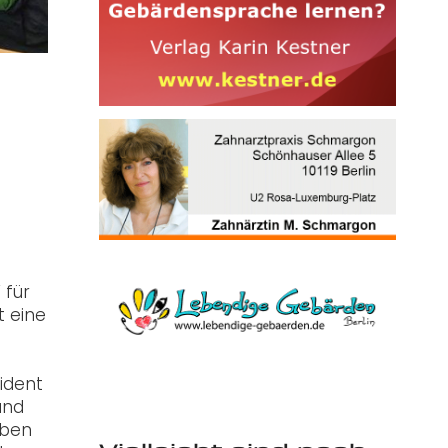
 für
t eine
ident
and
uben