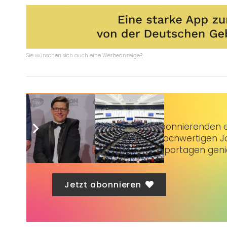
Sie wünschen sich auch eine Werbeanzeige?
Taubenschlag+
bietet Abonnierenden ex
3 € im Monat kannst du hochwertigen Jo
erstklassige Artikel und Reportagen gen
Jetzt abonnieren