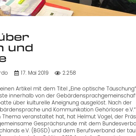
über
n und
e
rdo
17. Mai 2019
2.258
inen Artikel mit dem Titel „Eine optische Täuschung“
 löste innerhalb von der Gebärdensprachgemeinschaf
atte über kulturelle Aneignung ausgelöst. Nach der
 Gebärdensprache und Kommunikation Gehörloser e.V.“
 Thema veranstaltet hat, hat Helmut Vogel, der Präs
e gemeinsame Gesprächsrunde mit dem Bundesverb
hlands e.V. (BGSD) und dem Berufsverband der ta