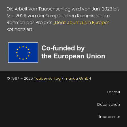
Die Arbeit von Taubenschlag wird von Juni 2023 bis
Mai 2025 von der Europäischen Kommission im
Rahmen des Projekts
„Deaf Journalism Europe“
kofinanziert.
© 1997 – 2025
Taubenschlag
/
manua GmbH
Kontakt
Datenschutz
Impressum