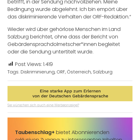
betrifft, in der Sendung nachvollziehen. Meine
Bedingung wurde abgelehnt. Ich bin empört über
das diskriminierende Verhalten der ORF-Redaktion.“
Wieder wird über gehörlose Menschen im Land
Salzburg berichtet, ohne dass der Bericht von
Gebärdensprachdolmetscher*innen begleitet
oder die Sendung untertitelt wurde.
Post Views:
1.419
Tags:
Diskriminierung
,
ORF
,
Österreich
,
Salzburg
Sie wünschen sich auch eine Werbeanzeige?
Taubenschlag+
bietet Abonnierenden
exklusiven Zugang zu interessanten Inhalten.