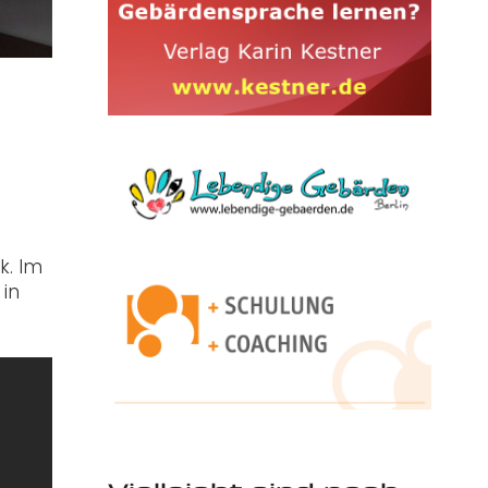
k. Im
in