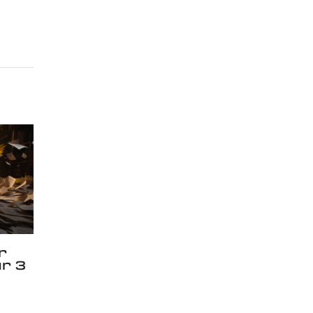
r
r 3