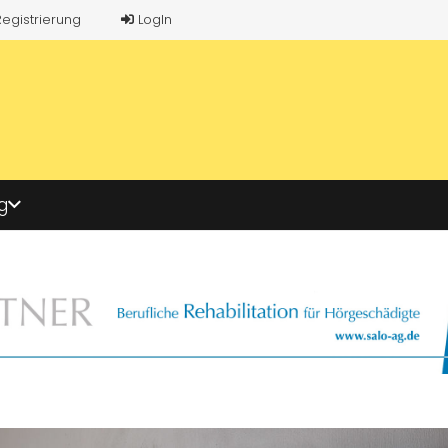
Registrierung
LogIn
g