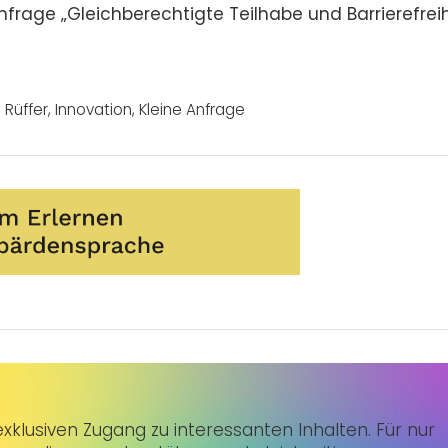
frage „Gleichberechtigte Teilhabe und Barrierefreih
 Rüffer
,
Innovation
,
Kleine Anfrage
klusiven Zugang zu interessanten Inhalten. Für nur