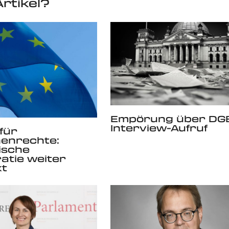
rtikel?
Empörung über DG
Interview-Aufruf
 für
enrechte:
ische
tie weiter
kt