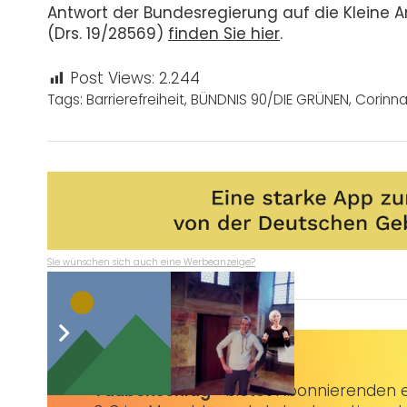
Antwort der Bundesregierung auf die Kleine An
(Drs. 19/28569)
finden Sie hier
.
Post Views:
2.244
Tags:
Barrierefreiheit
,
BÜNDNIS 90/DIE GRÜNEN
,
Corinna
Sie wünschen sich auch eine Werbeanzeige?
Taubenschlag+
bietet Abonnierenden ex