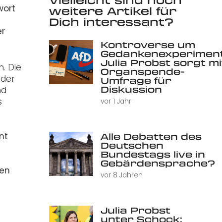
weitere Artikel für
wort
Dich interessant?
er
Kontroverse um
Gedankenexperiment
Julia Probst sorgt mi
. Die
Organspende-
oder
Umfrage für
Diskussion
nd
s
vor 1 Jahr
Alle Debatten des
nt
Deutschen
Bundestags live in
Gebärdensprache?
sen
vor 8 Jahren
Julia Probst
unter Schock: