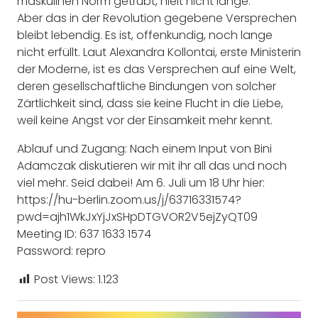
maskulinen Norm getrübt, hielt nicht lange.
Aber das in der Revolution gegebene Versprechen
bleibt lebendig. Es ist, offenkundig, noch lange
nicht erfüllt. Laut Alexandra Kollontai, erste Ministerin
der Moderne, ist es das Versprechen auf eine Welt,
deren gesellschaftliche Bindungen von solcher
Zärtlichkeit sind, dass sie keine Flucht in die Liebe,
weil keine Angst vor der Einsamkeit mehr kennt.
Ablauf und Zugang: Nach einem Input von Bini
Adamczak diskutieren wir mit ihr all das und noch
viel mehr. Seid dabei! Am 6. Juli um 18 Uhr hier:
https://hu-berlin.zoom.us/j/63716331574?
pwd=ajh1WkJxYjJxSHpDTGVOR2V5ejZyQT09
Meeting ID: 637 1633 1574
Password: repro
Post Views:
1.123