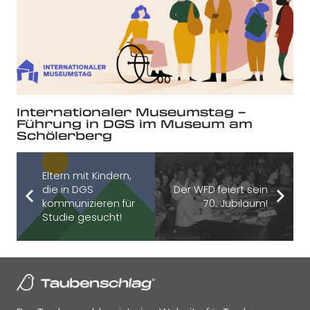
Internationaler Museumstag –
Führung in DGS im Museum am
Schölerberg
Eltern mit Kindern,
die in DGS
Der WFD feiert sein
kommunizieren für
70. Jubiläum!
Studie gesucht!