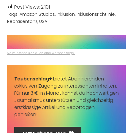
Post Views:
2.101
Tags:
Amazon Studios
,
Inklusion
,
Inklusionsrichtlinie
,
Repräsentanz
,
USA
Sie wünschen sich auch eine Werbeanzeige?
Taubenschlag+
bietet Abonnierenden
exklusiven Zugang zu interessanten Inhalten.
Für nur 3 € im Monat kannst du hochwertigen
Journalismus unterstützen und gleichzeitig
erstklassige Artikel und Reportagen
genießen!