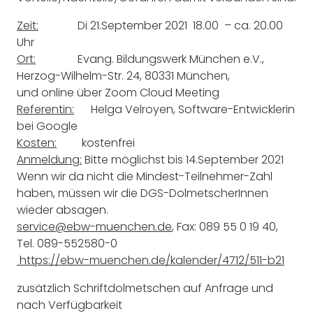
Zeit:
Di 21.September 2021 18.00 – ca. 20.00
Uhr
Ort:
Evang. Bildungswerk München e.V.,
Herzog-Wilhelm-Str. 24, 80331 München,
und online über Zoom Cloud Meeting
Referentin:
Helga Velroyen, Software-Entwicklerin
bei Google
Kosten:
kostenfrei
Anmeldung:
Bitte möglichst bis 14.September 2021
Wenn wir da nicht die Mindest-Teilnehmer-Zahl
haben, müssen wir die DGS-DolmetscherInnen
wieder absagen.
service@ebw-muenchen.de
, Fax: 089 55 0 19 40,
Tel. 089-552580-0
https://ebw-muenchen.de/kalender/4712/511-b21
zusätzlich Schriftdolmetschen auf Anfrage und
nach Verfügbarkeit