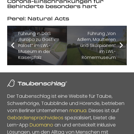
Corona-Einschränkungen für
Behinderte besonders hart
Perel: Natural Acts
Führung in DGS
Führung „Von
„Europa zu Gast im
Adlern, Maultieren
Palast“ im LWL-
und Skorpionen“
Museum in der
im LWL-
Kaiserpfalz
Römermuseum
Der Taubenschlag ist eine Website für Taube,
Schwerhörige, Taubblinde und Hörende, betrieben
vom Berliner Unternehmen
manua
. Dieses ist auf
Gebärdensprachvideos
spezialisiert, bietet die
Lern-App
Duomano
an und entwickelt inklusive
Lösungen, um den Alltag von Menschen mit