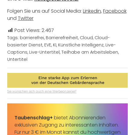
Folgen Sie uns auf Social Media:
Linkedin
,
Facebook
und
Twitter
Post Views:
2.467
Tags:
barrierefrei
,
Barrierefreiheit
,
Cloud
,
Cloud-
basierter Dienst
,
EVE
,
KI
,
Künstliche Intelligenz
,
Live-
Captions
,
Live-Untertitel
,
Teilhabe am Arbeitsleben
,
Untertitel
Sie wünschen sich auch eine Werbeanzeige?
Taubenschlag+
bietet Abonnierenden
exklusiven Zugang zu interessanten Inhalten.
Für nur 3 € im Monat kannst du hochwertigen