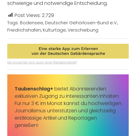
schwierige und notwendige Entscheidung.
Post Views:
2.729
Tags:
Bodensee
,
Deutscher Gehörlosen-Bund e.V.
,
Friedrichshafen
,
Kulturtage
,
Verschiebung
Sie wünschen sich auch eine Werbeanzeige?
Taubenschlag+
bietet Abonnierenden
exklusiven Zugang zu interessanten Inhalten.
Für nur 3 € im Monat kannst du hochwertigen
Journalismus unterstützen und gleichzeitig
erstklassige Artikel und Reportagen
genießen!