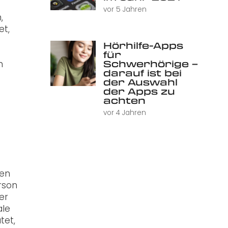
vor 5 Jahren
,
et,
Hörhilfe-Apps
für
Schwerhörige –
n
darauf ist bei
der Auswahl
der Apps zu
achten
vor 4 Jahren
len
rson
er
ale
tet,