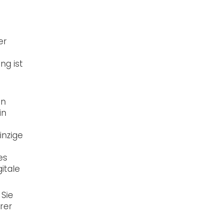
er
ng ist
en
in
inzige
es
itale
 Sie
rer