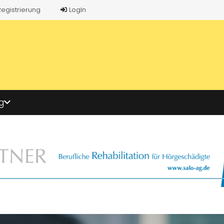
Registrierung
LogIn
g