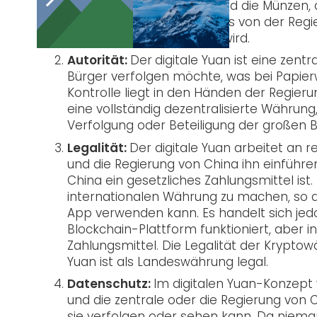
dass die Papierwährung und die Münzen, di
Format ersetzt werden, das von der Regi
kontrolliert und verwaltet wird.
Autorität:
Der
digitale Yuan ist eine zentr
Bürger verfolgen möchte, was bei Papier
Kontrolle liegt in den Händen der Regier
eine vollständig dezentralisierte Währung,
Verfolgung oder Beteiligung der großen 
Legalität:
Der digitale Yuan arbeitet an
und die Regierung von China ihn einführen,
China ein gesetzliches Zahlungsmittel ist
internationalen Währung zu machen, so d
App verwenden kann. Es handelt sich jedo
Blockchain-Plattform funktioniert, aber in
Zahlungsmittel. Die Legalität der Kryptow
Yuan ist als Landeswährung legal.
Datenschutz:
Im digitalen Yuan-Konzept 
und die zentrale oder die Regierung von
sie verfolgen oder sehen kann. Da nieman