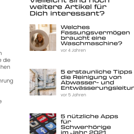
weitere Artikel für
Dich interessant?
Welches
Fassungsvermögen
braucht eine
Waschmaschine?
vor 4 Jahren
n
e die
chen
5 erstaunliche Tipps 
die Reinigung von
hrung
Abwasser- und
Entwässerungsleitu
vor 5 Jahren
e
5 nützliche Apps
für
Schwerhörige
im Jahr 2021