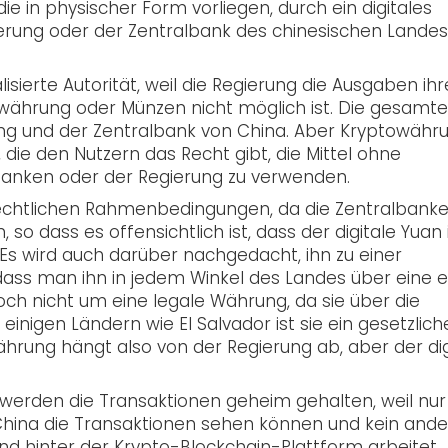
e in physischer Form vorliegen, durch ein digitales
erung oder der Zentralbank des chinesischen Landes
alisierte Autorität, weil die Regierung die Ausgaben ihr
währung oder Münzen nicht möglich ist. Die gesamte
ung und der Zentralbank von China. Aber Kryptowähru
 die den Nutzern das Recht gibt, die Mittel ohne
Banken oder der Regierung zu verwenden.
 rechtlichen Rahmenbedingungen, da die Zentralbank
 so dass es offensichtlich ist, dass der digitale Yuan 
. Es wird auch darüber nachgedacht, ihn zu einer
ass man ihn in jedem Winkel des Landes über eine e
ch nicht um eine legale Währung, da sie über die
 einigen Ländern wie El Salvador ist sie ein gesetzlich
ährung hängt also von der Regierung ab, aber der dig
werden die Transaktionen geheim gehalten, weil nur
 China die Transaktionen sehen können und kein ande
d hinter der Krypto-Blockchain-Plattform arbeitet,