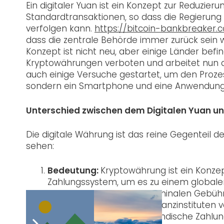
Ein digitaler Yuan ist ein Konzept zur Reduzie
Standardtransaktionen, so dass die Regierung 
verfolgen kann.
https://bitcoin-bankbreaker.
dass die zentrale Behörde immer zurück sein wi
Konzept ist nicht neu, aber einige Länder befi
Kryptowährungen verboten und arbeitet nun an
auch einige Versuche gestartet, um den Prozes
sondern ein Smartphone und eine Anwendung
Unterschied zwischen dem Digitalen Yuan 
Die digitale Währung ist das reine Gegenteil 
sehen:
Bedeutung:
Kryptowährung ist ein Konzep
Zahlungssystem, um es zu einem globale
kann Transaktionen zu nominalen Gebühre
Regierung und anderen Finanzinstituten ve
Yuan das Konzept, das inländische Zahlu