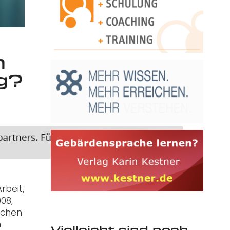
m
g?
rbeit,
08,
schen
n
Vielleicht sind noch