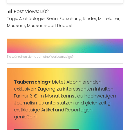
Post Views:
1.102
Tags:
Archäologie
,
Berlin
,
Forschung
,
Kinder
,
Mittelalter
,
Museum
,
Museumsdorf Düppel
Sie wünschen sich auch eine Werbeanzeige?
Taubenschlag+
bietet Abonnierenden
exklusiven Zugang zu interessanten Inhalten.
Für nur 3 € im Monat kannst du hochwertigen
Journalismus unterstützen und gleichzeitig
erstklassige Artikel und Reportagen
genießen!