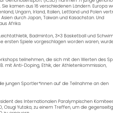
ür Gehörlosensport (ICSD) nahmen 71 junge gehörl
eil. Sie kamen aus 16 verschiedenen Ländern. Europa w
land, Ungarn, Irland, Italien, Lettland und Polen vert
, Asien durch Japan, Taiwan und Kasachstan. Und
aus Afrika.
eichtathletik, Badminton, 3×3 Basketball und Schwi
diese ersten Spiele vorgeschlagen worden waren, wurd
rkshops teilnehmen, die sich mit den Werten des Sp
B. mit Anti-Doping, Ethik, der Athletenkommission,
ie jungen Sportler*innen auf die Teilnahme an den
räsident des Internationalen Paralympischen Komitees
, Osugi Yutaka, zu einem Treffen, um die gegenseiti