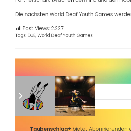
Partnerschaft zwischen dem IPC und dem ICSD
Die nächsten World Deaf Youth Games werden 
Post Views:
2.227
Tags:
DJE
,
World Deaf Youth Games
Sie wünschen sich auch eine Werbeanzeige?
Taubenschlag+
bietet Abonnierenden ex