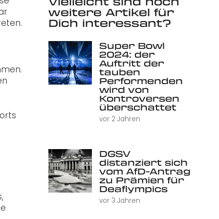
Vielleicht sind noch
ose
weitere Artikel für
ar
Dich interessant?
reten.
Super Bowl
2024: der
Auftritt der
mmen.
tauben
en
Performenden
wird von
Kontroversen
überschattet
orts
vor 2 Jahren
DGSV
distanziert sich
vom AfD-Antrag
zu Prämien für
Deaflympics
,
vor 3 Jahren
ge