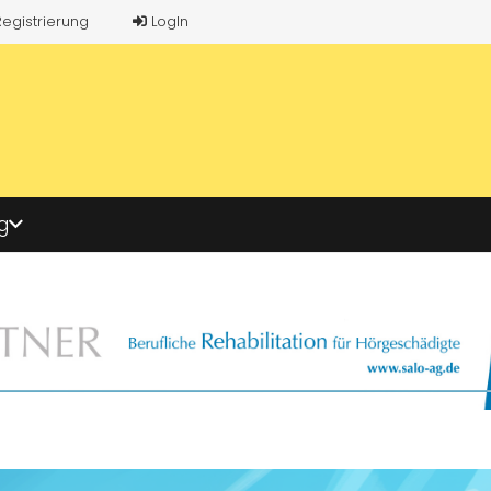
Registrierung
LogIn
g