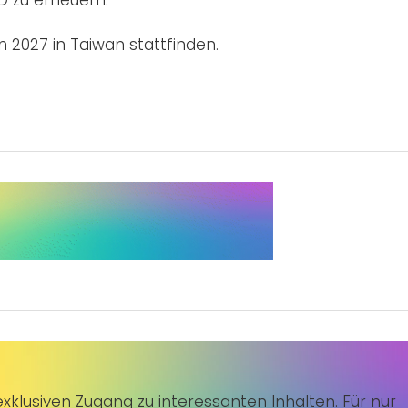
 zu erneuern.
2027 in Taiwan stattfinden.
klusiven Zugang zu interessanten Inhalten. Für nur