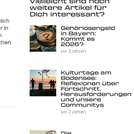
Vielleicht sind noch
weitere Artikel für
Dich interessant?
lich
Gehörlosengeld
r in
in Bayern:
n
Kommt es
schen
2026?
vor 2 Jahren
Kulturtage am
Bodensee:
Reflexionen über
Fortschritt,
Herausforderungen
und unsere
Communitys
vor 2 Jahren
Die