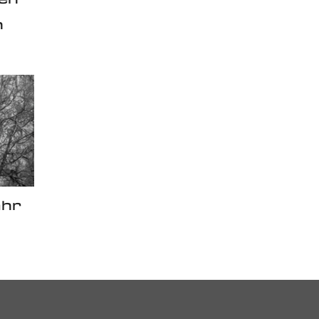
n
ahr