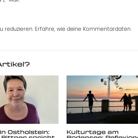
u reduzieren.
Erfahre, wie deine Kommentardaten
rtikel?
in Ostholstein:
Kulturtage am
 Bittner spricht
Bodensee: Reflexio