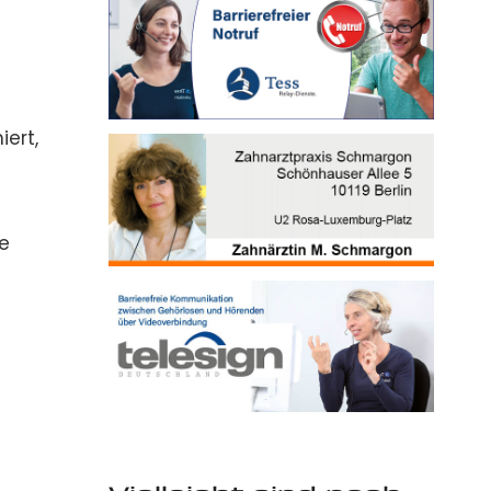
ert,
e