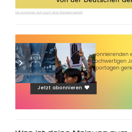
Sie wünschen sich auch eine Werbeanzeige?
Taubenschlag+
bietet Abonnierenden ex
3 € im Monat kannst du hochwertigen Jo
erstklassige Artikel und Reportagen gen
Jetzt abonnieren