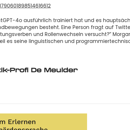
1790601898514616612
tGPT-4o ausführlich trainiert hat und es hauptsäch
ndbewegungen besteht. Eine Person fragt auf Twitte
htungsverben und Rollenwechseln versucht?” Morga
weil es seine linguistischen und programmiertechni
ik-Profi De Meulder