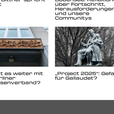
t
über Fortschritt,
Herausforderunge
und unsere
Communitys
t es weiter mit
„Project 2025“: Gef
liner
für Gallaudet?
osenverband?