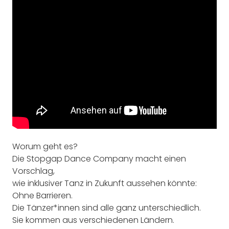
Worum geht es?
Die Stopgap Dance Company macht einen
Vorschlag,
wie inklusiver Tanz in Zukunft aussehen könnte:
Ohne Barrieren.
Die Tänzer*innen sind alle ganz unterschiedlich.
Sie kommen aus verschiedenen Ländern.