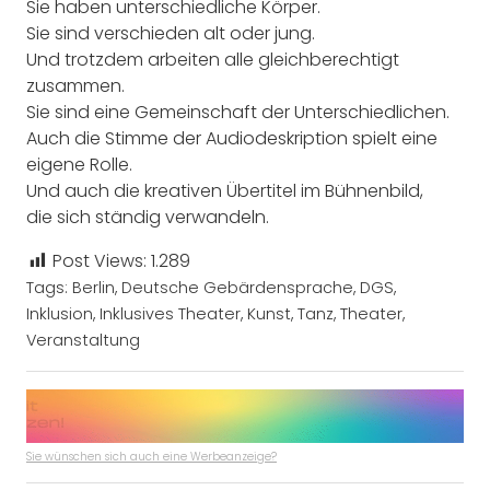
Sie haben unterschiedliche Körper.
Sie sind verschieden alt oder jung.
Und trotzdem arbeiten alle gleichberechtigt
zusammen.
Sie sind eine Gemeinschaft der Unterschiedlichen.
Auch die Stimme der Audiodeskription spielt eine
eigene Rolle.
Und auch die kreativen Übertitel im Bühnenbild,
die sich ständig verwandeln.
Post Views:
1.289
Tags:
Berlin
,
Deutsche Gebärdensprache
,
DGS
,
Inklusion
,
Inklusives Theater
,
Kunst
,
Tanz
,
Theater
,
Veranstaltung
Sie wünschen sich auch eine Werbeanzeige?