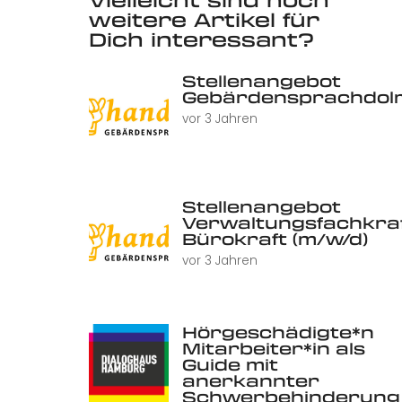
weitere Artikel für
Dich interessant?
Stellenangebot
Gebärdensprachdolm
vor 3 Jahren
Stellenangebot
Verwaltungsfachkraf
Bürokraft (m/w/d)
vor 3 Jahren
Hörgeschädigte*n
Mitarbeiter*in als
Guide mit
anerkannter
Schwerbehinderung