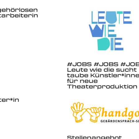
gehörlosen
arbeiterin
#JOBS #JOBS #JOB
Leute wie die sucht
taube Künstler*inn
für neue
Theaterproduktion
er*in
Stellenangebot