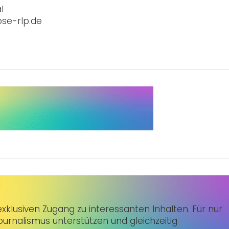
l
se-rlp.de
klusiven Zugang zu interessanten Inhalten. Für nur
urnalismus unterstützen und gleichzeitig