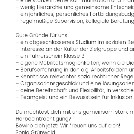
– eine starke interne Kommunikation und Tra
– wenig Hierarchie und gemeinsame Entschei
– ein jährliches, persönliches Fortbildungsbudge
– regelmäßige Supervision, kollegiale Beratun
Gute Gründe für uns
– ein abgeschlossenes Studium im sozialen Ber
– Interesse an der Kultur der Zielgruppe un
– ein Führerschein Klasse B
– eigene Mobilitätsmöglichkeiten, wenn die Die
– Berufserfahrung in den o.g. Arbeitsfeldern u
– Kenntnisse relevanter sozialrechtlicher Reg
– Organisationsgeschick und eine lösungsorien
– deine Bereitschaft und Flexibilität, in vers
– Teamgeist und ein Bewusstsein für Inklusion
Du möchtest dich mit uns gemeinsam stark m
Hörbeeinträchtigung?
Bewirb dich jetzt! Wir freuen uns auf dich!
Sonja Grünwald