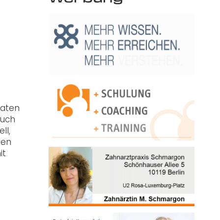
raten
auch
ll,
len
it