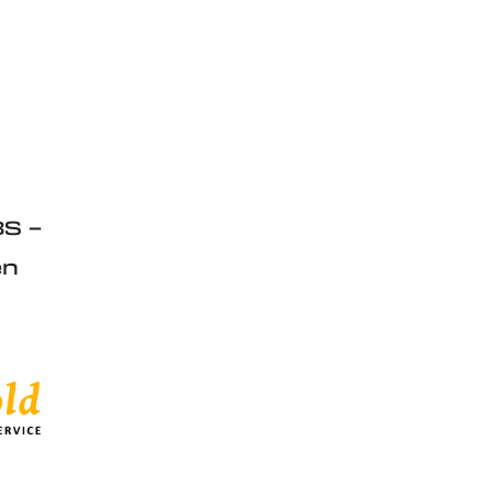
S –
en