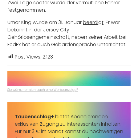
Zwei Tage später wurde der vermutliche Fahrer
festgenommen.
Umar King wurde am 31. Januar
beerdigt
. Er war
bekannt in der Jersey City
Gehörlosengemeinschaft, neben seiner Arbeit bei
FedEx hat er auch Gebärdensprache unterrichtet.
Post Views:
2.123
Sie wünschen sich auch eine Werbeanzeige?
Taubenschlag+
bietet Abonnierenden
exklusiven Zugang zu interessanten Inhalten.
Für nur 3 € im Monat kannst du hochwertigen