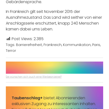
Gebärdensprache.
In Frankreich gilt seit November 2015 der
Ausnahmezustand. Das Land wird seither von einer
Anschlagsserie erschüttert, knapp 240 Menschen
kamen dabei ums Leben.
Post Views:
2.385
Tags:
Barrierefreiheit
,
Frankreich
,
Kommunikation
,
Paris
,
Terror
Sie wünschen sich auch eine Werbeanzeige?
Taubenschlag+
bietet Abonnierenden
exklusiven Zugang zu interessanten Inhalten.