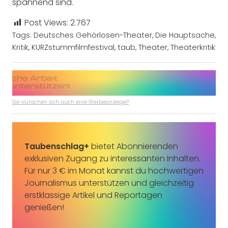
spannend sind.
Post Views:
2.767
Tags:
Deutsches Gehörlosen-Theater
,
Die Hauptsache
,
Kritik
,
KURZstummfilmfestival
,
taub
,
Theater
,
Theaterkritik
Sie wünschen sich auch eine Werbeanzeige?
Taubenschlag+
bietet Abonnierenden
exklusiven Zugang zu interessanten Inhalten.
Für nur 3 € im Monat kannst du hochwertigen
Journalismus unterstützen und gleichzeitig
erstklassige Artikel und Reportagen
genießen!