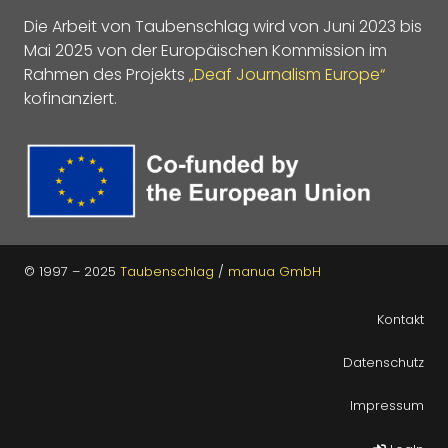
Die Arbeit von Taubenschlag wird von Juni 2023 bis
Mai 2025 von der Europäischen Kommission im
Rahmen des Projekts
„Deaf Journalism Europe“
kofinanziert.
© 1997 – 2025
Taubenschlag
/
manua GmbH
Kontakt
Datenschutz
Impressum