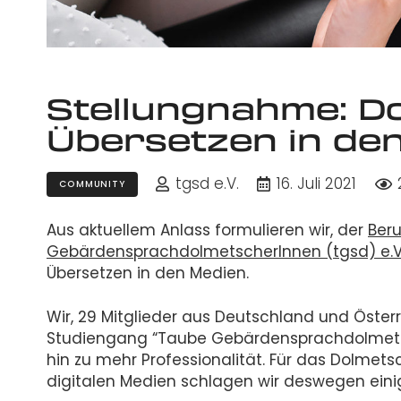
Stellungnahme: D
Übersetzen in de
tgsd e.V.
16. Juli 2021
COMMUNITY
Aus aktuellem Anlass formulieren wir, der
Ber
GebärdensprachdolmetscherInnen (tgsd) e.V
Übersetzen in den Medien.
Wir, 29 Mitglieder aus Deutschland und Öste
Studiengang “Taube Gebärdensprachdolmetsc
hin zu mehr Professionalität. Für das Dolme
digitalen Medien schlagen wir deswegen einig