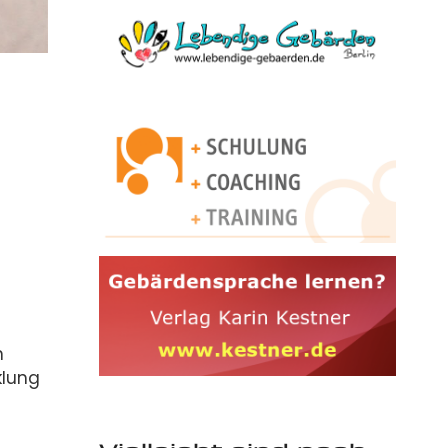
n
klung