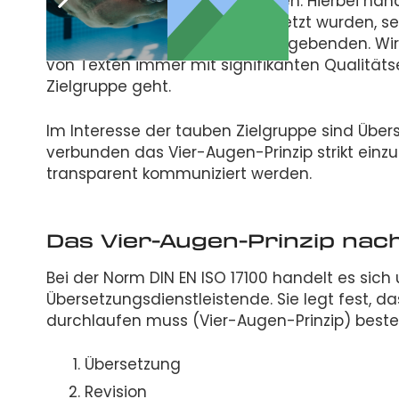
Qualitätsstandards entsprechen. Hierbei hand
gedolmetscht und nicht übersetzt wurden, se
Gründen vonseiten der Auftraggebenden. Wir
von Texten immer mit signifikanten Qualität
Zielgruppe geht.
Im Interesse der tauben Zielgruppe sind Übe
verbunden das Vier-Augen-Prinzip strikt ein
transparent kommuniziert werden.
Das Vier-Augen-Prinzip nach
Bei der Norm DIN EN ISO 17100 handelt es sich
Übersetzungsdienstleistende. Sie legt fest, 
durchlaufen muss (Vier-Augen-Prinzip) beste
Übersetzung
Revision