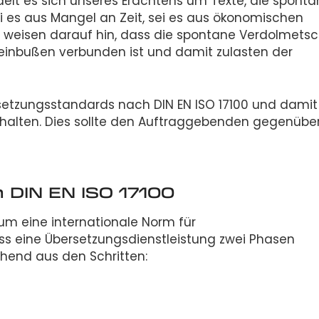
elt es sich unseres Erachtens um Texte, die sponta
i es aus Mangel an Zeit, sei es aus ökonomischen
 weisen darauf hin, dass die spontane Verdolmets
seinbußen verbunden ist und damit zulasten der
rsetzungsstandards nach DIN EN ISO 17100 und damit
zuhalten. Dies sollte den Auftraggebenden gegenübe
 DIN EN ISO 17100
 um eine internationale Norm für
dass eine Übersetzungsdienstleistung zwei Phasen
hend aus den Schritten: