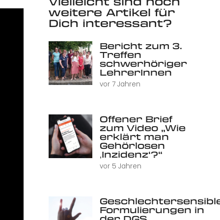
Vielleicht sind noch
weitere Artikel für
Dich interessant?
Bericht zum 3.
Treffen
schwerhöriger
LehrerInnen
vor 7 Jahren
Offener Brief
zum Video „Wie
erklärt man
Gehörlosen
‚Inzidenz‘?“
vor 5 Jahren
Geschlechtersensibl
Formulierungen in
der DGS