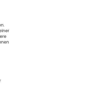
en.
einer
ere
denen
r