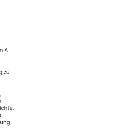
n A
g zu
,
r
ichte,
e
tung