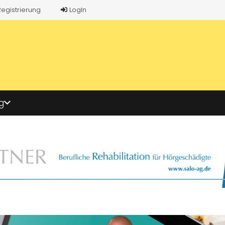
Registrierung
LogIn
g