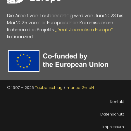
Die Arbeit von Taubenschlag wird von Juni 2023 bis
Mai 2025 von der Europäischen Kommission im
Rahmen des Projekts
„Deaf Journalism Europe“
kofinanziert.
© 1997 – 2025
Taubenschlag
/
manua GmbH
Kontakt
Datenschutz
Impressum