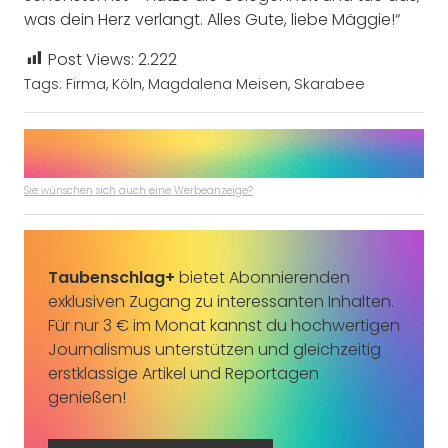
was dein Herz verlangt. Alles Gute, liebe Mäggie!“
Post Views:
2.222
Tags:
Firma
,
Köln
,
Magdalena Meisen
,
Skarabee
Sie wünschen sich auch eine Werbeanzeige?
Taubenschlag+
bietet Abonnierenden
exklusiven Zugang zu interessanten Inhalten.
Für nur 3 € im Monat kannst du hochwertigen
Journalismus unterstützen und gleichzeitig
erstklassige Artikel und Reportagen
genießen!