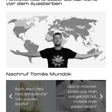
vor dem Aussterben
Nachruf Tomás Mundok
Leid im Internat:
Buch „Mein Herz
„Essen, das man
hört deine Worte“
ausgekotzt hat,
von Joanne
musste man
Bischof
wieder essen“