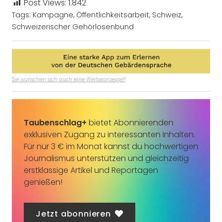
Post Views:
1.842
Tags:
Kampagne
,
Öffentlichkeitsarbeit
,
Schweiz
,
Schweizerischer Gehörlosenbund
Sie wünschen sich auch eine Werbeanzeige?
Taubenschlag+
bietet Abonnierenden
exklusiven Zugang zu interessanten Inhalten.
Für nur 3 € im Monat kannst du hochwertigen
Journalismus unterstützen und gleichzeitig
erstklassige Artikel und Reportagen
genießen!
Jetzt abonnieren