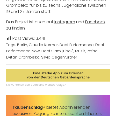
Grombelka für bis zu sechs Jugendliche zwischen
19 und 27 Jahren statt.
Das Projekt ist auch auf
Instagram
und
Facebook
zu finden.
Post Views:
3.441
Tags:
Berlin
,
Claudia Kermer
,
Deaf Performance
,
Deaf
Performance Now
,
Deaf Slam
,
jubel3
,
Musik
,
Rafael-
Evitan Grombelka
,
Silvia Gegenfurtner
Sie wünschen sich auch eine Werbeanzeige?
Taubenschlag+
bietet Abonnierenden
exklusiven Zugang zu interessanten Inhalten.