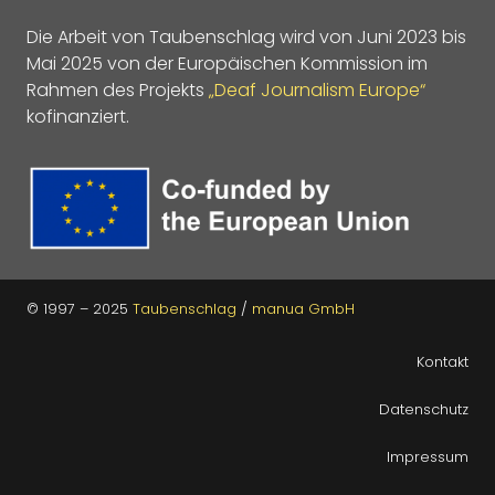
Die Arbeit von Taubenschlag wird von Juni 2023 bis
Mai 2025 von der Europäischen Kommission im
Rahmen des Projekts
„Deaf Journalism Europe“
kofinanziert.
© 1997 – 2025
Taubenschlag
/
manua GmbH
Kontakt
Datenschutz
Impressum