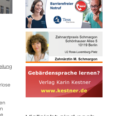
eilung
rlose
den
on
ie