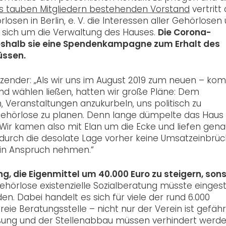
s tauben Mitgliedern bestehenden Vorstand
vertritt 
osen in Berlin, e. V. die Interessen aller Gehörlosen
sich um die Verwaltung des Hauses.
Die Corona-
eshalb sie eine Spendenkampagne zum Erhalt des
üssen.
zender: „Als wir uns im August 2019 zum neuen – kom
d wählen ließen, hatten wir große Pläne: Dem
Veranstaltungen anzukurbeln, uns politisch zu
 Gehörlose zu planen. Denn lange dümpelte das Haus
. Wir kamen also mit Elan um die Ecke und liefen gena
r durch die desolate Lage vorher keine Umsatzeinbrü
 in Anspruch nehmen.“
g, die Eigenmittel um 40.000 Euro zu steigern, son
ehörlose existenzielle Sozialberatung müsste eingest
n. Dabei handelt es sich für viele der rund 6.000
ie Beratungsstelle – nicht nur der Verein ist gefähr
ßung und der Stellenabbau müssen verhindert werde