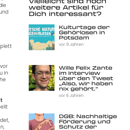
Vielleicht sind noch
die
weitere Artikel für
 und
Dich interessant?
Kulturtage der
Gehörlosen in
Potsdam
vor 9 Jahren
plett
 vor
Wille Felix Zante
u in
im Interview
über den Tweet
che
„Also, wir haben
nix gehört.“
vor 6 Jahren
st
ellt
DGB: Nachhaltige
det,
Förderung und
Schutz der
n,