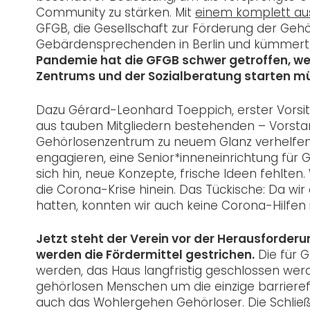
Community zu stärken. Mit
einem komplett au
GFGB, die Gesellschaft zur Förderung der Gehörl
Gebärdensprechenden in Berlin und kümmert 
Pandemie hat die GFGB schwer getroffen, w
Zentrums und der Sozialberatung
starten m
Dazu Gérard-Leonhard Toeppich, erster Vorsit
aus tauben Mitgliedern bestehenden – Vorstan
Gehörlosenzentrum zu neuem Glanz verhelfen, 
engagieren, eine Senior*inneneinrichtung für
sich hin, neue Konzepte, frische Ideen fehlten
die Corona-Krise hinein. Das Tückische: Da wi
hatten, konnten wir auch keine Corona-Hilfen
Jetzt steht der Verein vor der Herausforderun
werden die Fördermittel gestrichen.
Die für G
werden, das Haus langfristig geschlossen werde
gehörlosen Menschen um die einzige barrierefre
auch das Wohlergehen Gehörloser. Die Schlie