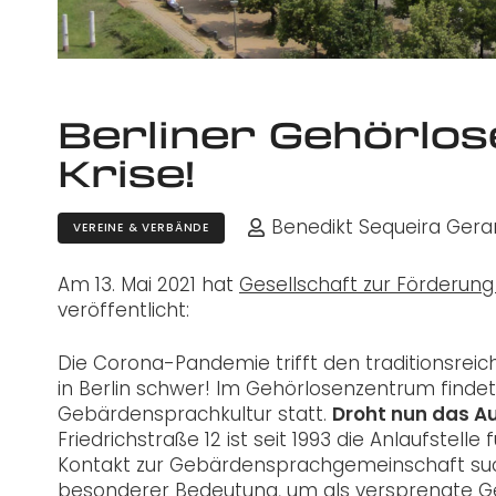
Berliner Gehörlo
Krise!
Benedikt Sequeira Gera
VEREINE & VERBÄNDE
Am 13. Mai 2021 hat
Gesellschaft zur Förderung 
veröffentlicht:
Die Corona-Pandemie trifft den traditionsre
in Berlin schwer! Im Gehörlosenzentrum findet
Gebärdensprachkultur statt.
Droht nun das A
Friedrichstraße 12 ist seit 1993 die Anlaufstell
Kontakt zur Gebärdensprachgemeinschaft suche
besonderer Bedeutung, um als versprengte Ge