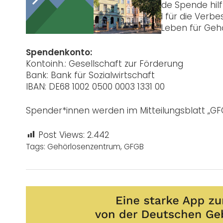
Möchten Sie direkt spenden? Jede Spende hilf
Sozialberatung hinaus geht, wird für die Ve
kommt langfristig einem guten Leben für Gehö
Spendenkonto:
Kontoinh.: Gesellschaft zur Förderung
Bank: Bank für Sozialwirtschaft
IBAN: DE68 1002 0500 0003 1331 00
Spender*innen werden im Mitteilungsblatt „GFG
Post Views:
2.442
Tags:
Gehörlosenzentrum
,
GFGB