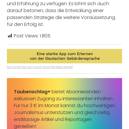
und Erfahrung zu verfügen. Es lohnt sich auch
darauf betonen, dass die Entwicklung einer
passenden Strategie die weitere Voraussetzung
für den Erfolg ist.
Post Views:
1.805
Sie wünschen sich auch eine Werbeanzeige?
Taubenschlag+
bietet Abonnierenden
exklusiven Zugang zu interessanten Inhalten.
Für nur 3 € im Monat kannst du hochwertigen
Journalismus unterstützen und gleichzeitig
erstklassige Artikel und Reportagen
genießen!