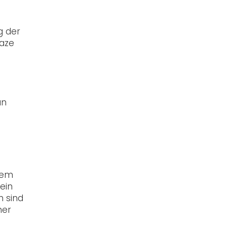
g der
aze
an
nem
ein
h sind
ner