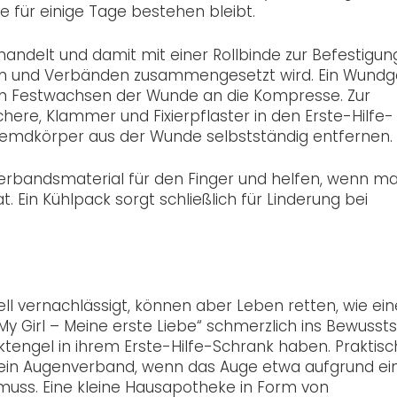
e für einige Tage bestehen bleibt.
delt und damit mit einer Rollbinde zur Befestigun
en und Verbänden zusammengesetzt wird. Ein Wundg
n Festwachsen der Wunde an die Kompresse. Zur
ere, Klammer und Fixierpflaster in den Erste-Hilfe-
 Fremdkörper aus der Wunde selbstständig entfernen.
erbandsmaterial für den Finger und helfen, wenn m
t. Ein Kühlpack sorgt schließlich für Linderung bei
l vernachlässigt, können aber Leben retten, wie ei
 Girl – Meine erste Liebe“ schmerzlich ins Bewussts
sektengel in ihrem Erste-Hilfe-Schrank haben. Praktisc
 ein Augenverband, wenn das Auge etwa aufgrund ei
 muss. Eine kleine Hausapotheke in Form von