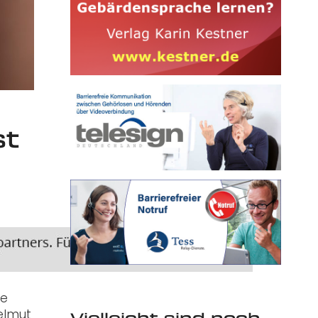
st
le
Helmut
Vielleicht sind noch