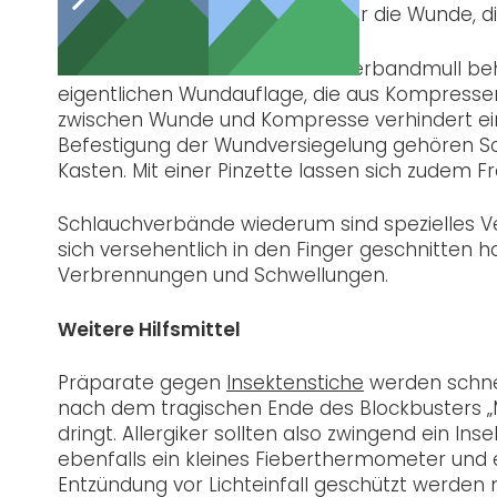
Sprühen eine Schutzschicht über die Wunde, di
Größere Wunden werden mit Verbandmull behan
eigentlichen Wundauflage, die aus Kompress
zwischen Wunde und Kompresse verhindert ei
Befestigung der Wundversiegelung gehören Sch
Kasten. Mit einer Pinzette lassen sich zudem
Schlauchverbände wiederum sind spezielles V
sich versehentlich in den Finger geschnitten ha
Verbrennungen und Schwellungen.
Weitere Hilfsmittel
Präparate gegen
Insektenstiche
werden schnel
nach dem tragischen Ende des Blockbusters „My
dringt. Allergiker sollten also zwingend ein In
ebenfalls ein kleines Fieberthermometer und
Entzündung vor Lichteinfall geschützt werden