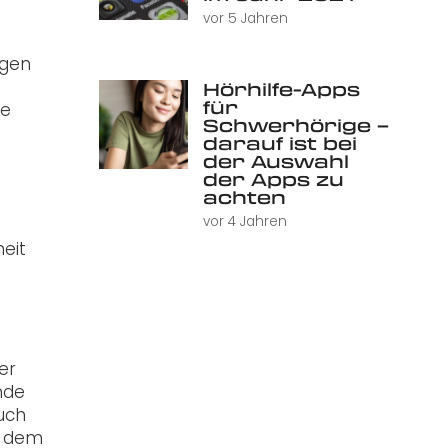
vor 5 Jahren
ngen
Hörhilfe-Apps
für
ge
Schwerhörige –
darauf ist bei
der Auswahl
der Apps zu
achten
vor 4 Jahren
heit
er
nde
uch
h dem