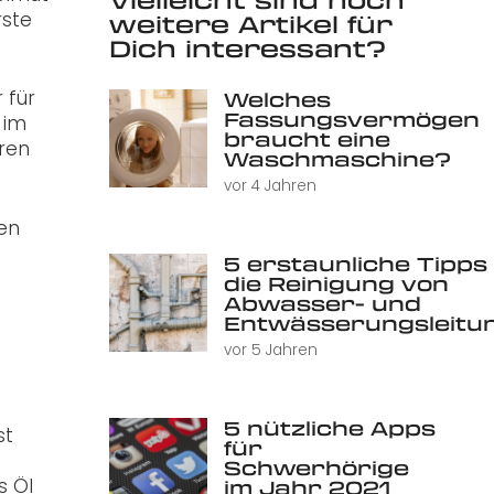
rste
weitere Artikel für
Dich interessant?
 für
Welches
Fassungsvermögen
 im
braucht eine
ren
Waschmaschine?
vor 4 Jahren
gen
5 erstaunliche Tipps 
die Reinigung von
Abwasser- und
Entwässerungsleitu
vor 5 Jahren
5 nützliche Apps
st
für
Schwerhörige
s Öl
im Jahr 2021