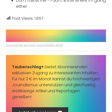
Don’t follow me – I don’t know where I’m going
either
Post Views:
1.657
Sie wünschen sich auch eine Werbeanzeige?
Taubenschlag+
bietet Abonnierenden
exklusiven Zugang zu interessanten Inhalten.
Für nur 3 € im Monat kannst du hochwertigen
Journalismus unterstützen und gleichzeitig
erstklassige Artikel und Reportagen
genießen!