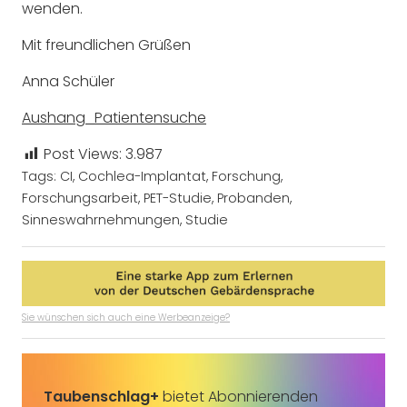
wenden.
Mit freundlichen Grüßen
Anna Schüler
Aushang_Patientensuche
Post Views:
3.987
Tags:
CI
,
Cochlea-Implantat
,
Forschung
,
Forschungsarbeit
,
PET-Studie
,
Probanden
,
Sinneswahrnehmungen
,
Studie
Sie wünschen sich auch eine Werbeanzeige?
Taubenschlag+
bietet Abonnierenden