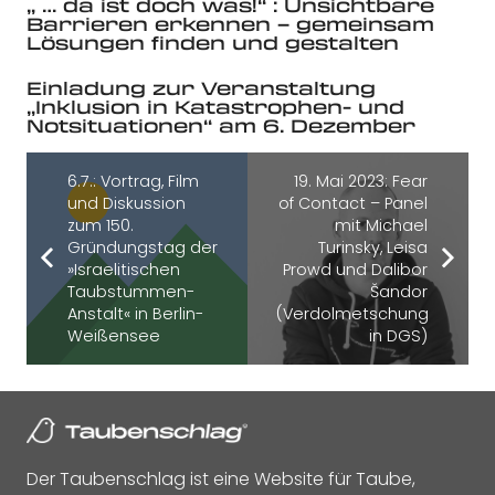
„ … da ist doch was!“ : Unsichtbare
Barrieren erkennen – gemeinsam
Lösungen finden und gestalten
Einladung zur Veranstaltung
„Inklusion in Katastrophen- und
Notsituationen“ am 6. Dezember
6.7.: Vortrag, Film
19. Mai 2023: Fear
und Diskussion
of Contact – Panel
zum 150.
mit Michael
Gründungstag der
Turinsky, Leisa
»Israelitischen
Prowd und Dalibor
Taubstummen-
Šandor
Anstalt« in Berlin-
(Verdolmetschung
Weißensee
in DGS)
Der Taubenschlag ist eine Website für Taube,