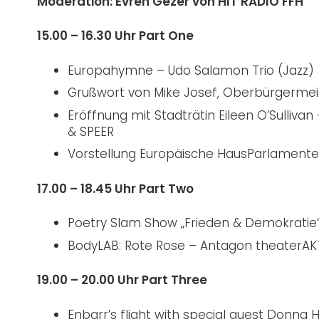
Moderation: Evren Gezer von HIT RADIO FFH
15.00 – 16.30 Uhr Part One
Europahymne – Udo Salamon Trio (Jazz)
Grußwort von Mike Josef, Oberbürgermeis
Eröffnung mit Stadträtin Eileen O’Sulliva
& SPEER
Vorstellung Europäische HausParlamente 
17.00 – 18.45 Uhr Part Two
Poetry Slam Show „Frieden & Demokratie“
BodyLAB: Rote Rose – Antagon theaterAK
19.00 – 20.00 Uhr Part Three
Enbarr’s flight with special guest Donna Ha