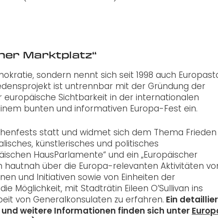
cher Marktplatz“
mokratie, sondern nennt sich seit 1998 auch Europast
ensprojekt ist untrennbar mit der Gründung der
uropäische Sichtbarkeit in der internationalen
 einem bunten und informativen Europa-Fest ein.
rchenfests statt und widmet sich dem Thema Frieden
isches, künstlerisches und politisches
äischen HausParlamente“ und ein „Europäischer
n hautnah über die Europa-relevanten Aktivitäten vo
en und Initiativen sowie von Einheiten der
e Möglichkeit, mit Stadträtin Eileen O’Sullivan ins
it von Generalkonsulaten zu erfahren.
Ein detaillie
nd weitere Informationen finden sich unter
Europ