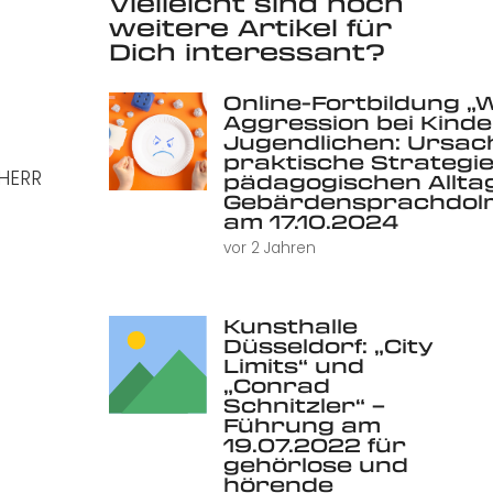
Vielleicht sind noch
weitere Artikel für
Dich interessant?
Online-Fortbildung „
Aggression bei Kind
Jugendlichen: Ursac
praktische Strategie
 HERR
pädagogischen Alltag 
Gebärdensprachdolm
am 17.10.2024
vor 2 Jahren
Kunsthalle
Düsseldorf: „City
Limits“ und
„Conrad
Schnitzler“ –
Führung am
19.07.2022 für
gehörlose und
hörende