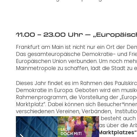
11.00 – 23.00 Uhr — „Europäis
Frankfurt am Main ist nicht nur ein Ort der De
Das gesamteuropäische Demokratie- und Fried
Europäischen Union verbunden. Um noch mehr e
Mainmetropole zu schaffen, lädt die Stadt zu
Dieses Jahr findet es im Rahmen des Paulski
Demokratie in Europa. Geboten wird ein musikal
Rahmenprogramm, die Vorstellung der „Europ
Marktplatz“. Dabei können sich Besucher*inne
verschiedenen Vereinen, Verbänden, Institution
Stadtverwaltung informieren. Es besteht auch di
Gespräch zu kommen oder etwas über die Arbe
Programm des „Europäischen Marktplatzes“ u