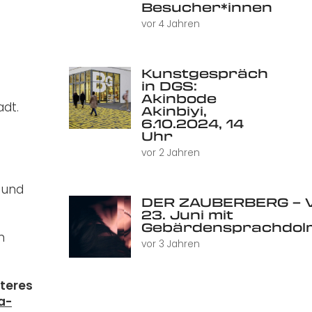
Besucher*innen
vor 4 Jahren
Kunstgespräch
in DGS:
Akinbode
adt.
Akinbiyi,
6.10.2024, 14
Uhr
vor 2 Jahren
 und
DER ZAUBERBERG – V
23. Juni mit
Gebärdensprachdol
n
vor 3 Jahren
rteres
a-