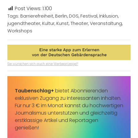
Post Views:
1.100
Tags:
Barrierefreiheit
,
Berlin
,
DGS
,
Festival
,
Inklusion
,
jugendtheater
,
Kultur
,
Kunst
,
Theater
,
Veranstaltung
,
Workshops
Sie wünschen sich auch eine Werbeanzeige?
Taubenschlag+
bietet Abonnierenden
exklusiven Zugang zu interessanten Inhalten.
Für nur 3 € im Monat kannst du hochwertigen
Journalismus unterstützen und gleichzeitig
erstklassige Artikel und Reportagen
genießen!