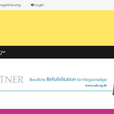
Registrierung
LogIn
g