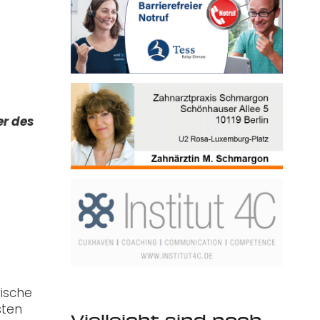
er des
rische
sten
Vielleicht sind noch