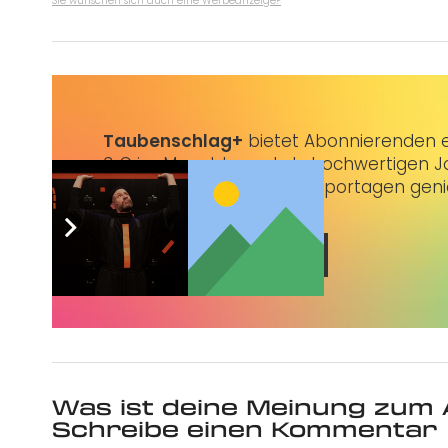
Sie wünschen sich auch eine Werbeanzeige?
Taubenschlag+
bietet Abonnierenden ex
3 € im Monat kannst du hochwertigen Jo
erstklassige Artikel und Reportagen gen
Jetzt abonnieren
Was ist deine Meinung zum 
Schreibe einen Kommentar