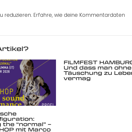
u reduzieren.
Erfahre, wie deine Kommentardaten
rtikel?
FILMFEST HAMBURG
Und dass man ohne
Täuschung zu Lebe
vermag
ische
iguration:
 the “normal” –
OP mit Marco