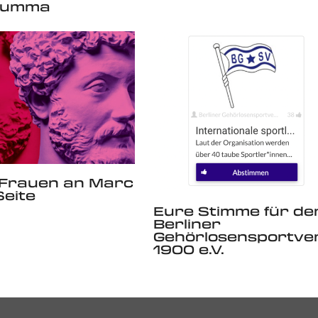
rumma
 Frauen an Marc
Seite
Eure Stimme für de
Berliner
Gehörlosensportve
1900 e.V.