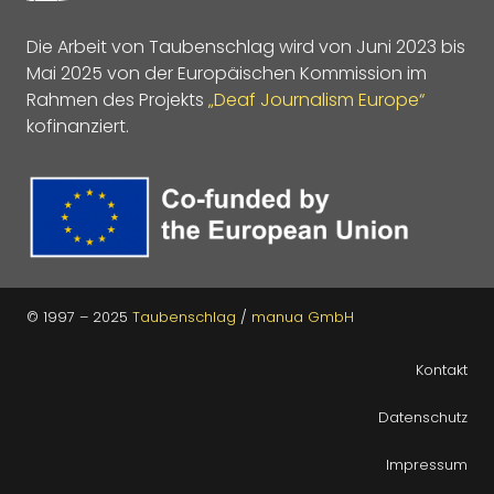
Die Arbeit von Taubenschlag wird von Juni 2023 bis
Mai 2025 von der Europäischen Kommission im
Rahmen des Projekts
„Deaf Journalism Europe“
kofinanziert.
© 1997 – 2025
Taubenschlag
/
manua GmbH
Kontakt
Datenschutz
Impressum