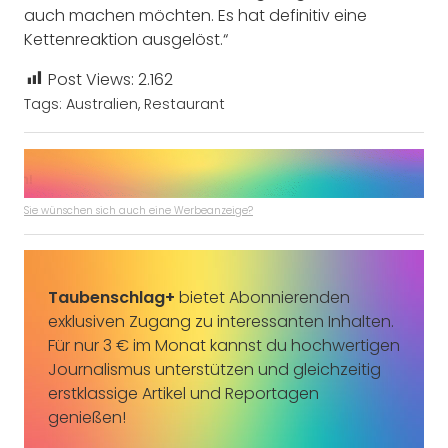
auch machen möchten. Es hat definitiv eine
Kettenreaktion ausgelöst.“
Post Views:
2.162
Tags:
Australien
,
Restaurant
Sie wünschen sich auch eine Werbeanzeige?
Taubenschlag+
bietet Abonnierenden
exklusiven Zugang zu interessanten Inhalten.
Für nur 3 € im Monat kannst du hochwertigen
Journalismus unterstützen und gleichzeitig
erstklassige Artikel und Reportagen
genießen!