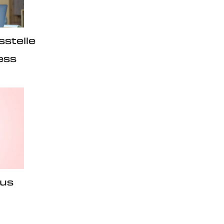
sstelle
ess
aus