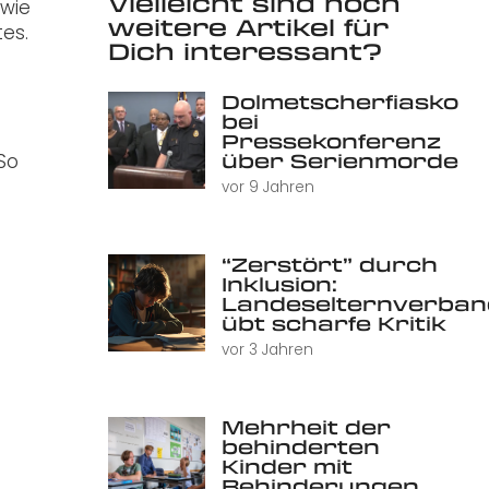
Vielleicht sind noch
 wie
weitere Artikel für
es.
Dich interessant?
Dolmetscherfiasko
bei
Pressekonferenz
über Serienmorde
 So
vor 9 Jahren
“Zerstört” durch
Inklusion:
Landeselternverban
übt scharfe Kritik
vor 3 Jahren
Mehrheit der
behinderten
Kinder mit
Behinderungen