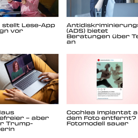
stellt Lese-App
Antidiskriminierung
gn vor
(ADS) bietet
Beratungen über T
an
Haus
Cochlea Implantat 
efreier – aber
dem Foto entfernt?
er Trump-
Fotomodell sauer
erin