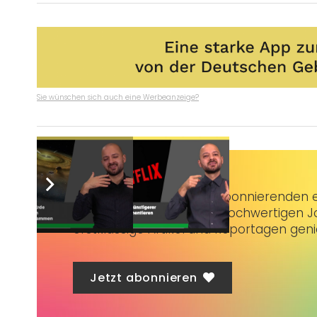
Sie wünschen sich auch eine Werbeanzeige?
Taubenschlag+
bietet Abonnierenden ex
3 € im Monat kannst du hochwertigen Jo
erstklassige Artikel und Reportagen gen
Jetzt abonnieren