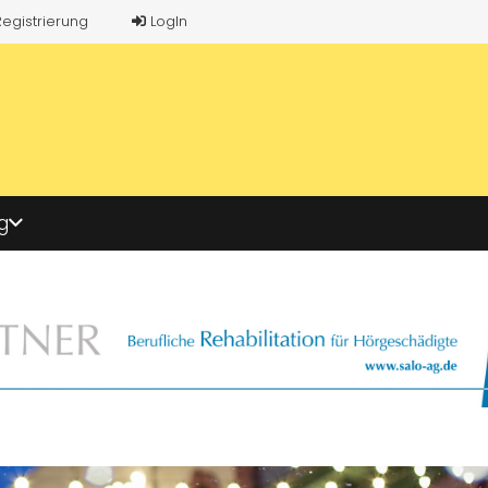
Registrierung
LogIn
g