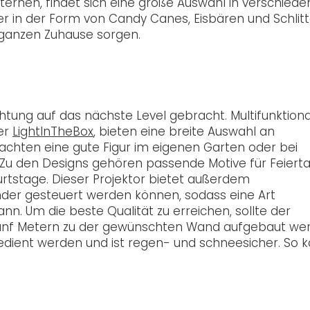
rnen, findet sich eine große Auswahl in verschied
hter in der Form von Candy Canes, Eisbären und Schlitt
 ganzen Zuhause sorgen.
tung auf das nächste Level gebracht. Multifunktion
ler
LightInTheBox
, bieten eine breite Auswahl an
achten eine gute Figur im eigenen Garten oder bei
u den Designs gehören passende Motive für Feiert
urtstage. Dieser Projektor bietet außerdem
der gesteuert werden können, sodass eine Art
nn. Um die beste Qualität zu erreichen, sollte der
 fünf Metern zu der gewünschten Wand aufgebaut we
edient werden und ist regen- und schneesicher. So 