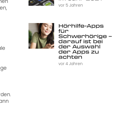
enen
vor 5 Jahren
en,
Hörhilfe-Apps
für
Schwerhörige –
darauf ist bei
der Auswahl
ale
der Apps zu
achten
vor 4 Jahren
age
rden.
kann