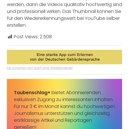
werden, dann die Videos qualitativ hochwertig sind
und professionell wirken. Das Thumbnail können Sie
für den Wiedererkennungswert bei YouTube selber
erstellen.
Post Views:
2.508
Sie wünschen sich auch eine Werbeanzeige?
Taubenschlag+
bietet Abonnierenden
exklusiven Zugang zu interessanten Inhalten.
Für nur 3 € im Monat kannst du hochwertigen
Journalismus unterstützen und gleichzeitig
erstklassige Artikel und Reportagen
genießen!