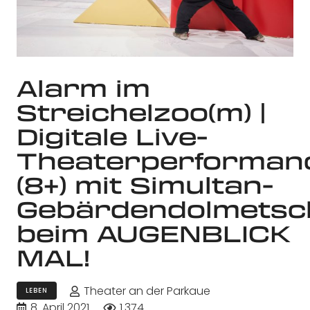
Alarm im
Streichelzoo(m) |
Digitale Live-
Theaterperforman
(8+) mit Simultan-
Gebärdendolmetsc
beim AUGENBLICK
MAL!
Theater an der Parkaue
LEBEN
8. April 2021
1.374