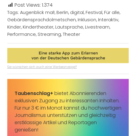
Post Views:
1.374
Tags:
Augenblick mal!
,
Berlin
,
digital
,
Festival
,
Für alle
,
Gebärdensprachdolmetschen
,
Inklusion
,
Interaktiv
,
Kinder
,
Kindertheater
,
Lautsprache
,
Livestream
,
Performance
,
Streaming
,
Theater
Sie wünschen sich auch eine Werbeanzeige?
Taubenschlag+
bietet Abonnierenden
exklusiven Zugang zu interessanten Inhalten.
Für nur 3 € im Monat kannst du hochwertigen
Journalismus unterstützen und gleichzeitig
erstklassige Artikel und Reportagen
genießen!