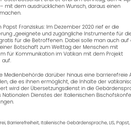
r – mit dem ausdrücklichen Wunsch, daraus einen
 machen.
 Papst Franziskus: Im Dezember 2020 rief er die
erung „geeignete und zugängliche Instrumente für di
atis für die Betroffenen. Dabei solle man auch auf 
seiner Botschaft zum Welttag der Menschen mit
ium für Kommunikation im Vatikan mit dem Projekt
 auf.
e Medienbehörde darüber hinaus eine barrierefreie
n, die es ihnen ermöglicht, die Inhalte der vatikani
iniert wird der Übersetzungsdienst in die Gebärdensp
s Nationalen Dienstes der Italienischen Bischofskonf
ungen.
rei
,
Barrierefreiheit
,
Italienische Gebärdensprache
,
LIS
,
Papst
,