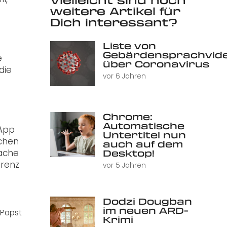
weitere Artikel für
Dich interessant?
Liste von
Gebärdensprachvid
e
über Coronavirus
die
vor 6 Jahren
Chrome:
Automatische
 App
Untertitel nun
schen
auch auf dem
rache
Desktop!
erenz
vor 5 Jahren
Dodzi Dougban
im neuen ARD-
Papst
Krimi