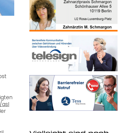
pst
igten
/asl
der
Vielleicht sind noch
l,