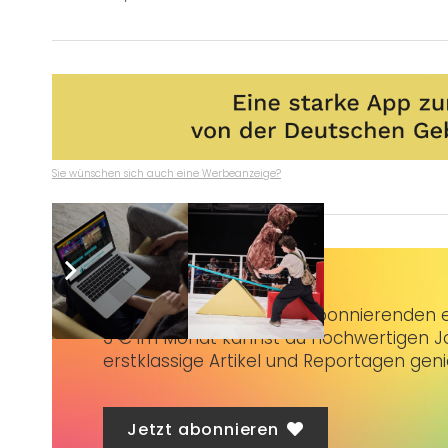
Sie wünschen sich auch eine Werbeanzeige?
Taubenschlag+
bietet Abonnierenden ex
3 € im Monat kannst du hochwertigen Jo
erstklassige Artikel und Reportagen gen
Jetzt abonnieren