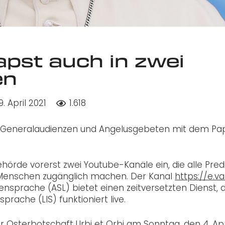
pst auch in zwei
en
9. April 2021
1.618
on Generalaudienzen und Angelusgebeten mit dem Pa
ehörde vorerst zwei Youtube-Kanäle ein, die alle Pred
Menschen zugänglich machen. Der Kanal
https://e.va
nsprache (ASL) bietet einen zeitversetzten Dienst, 
prache (LIS) funktioniert live.
sterbotschaft Urbi et Orbi am Sonntag, den 4. Apri