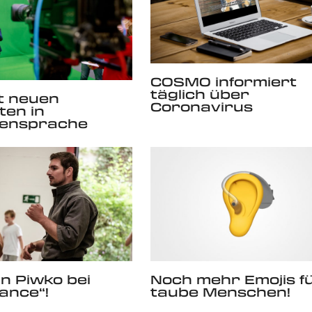
COSMO informiert
täglich über
t neuen
Coronavirus
en in
ensprache
n Piwko bei
Noch mehr Emojis f
Dance“!
taube Menschen!