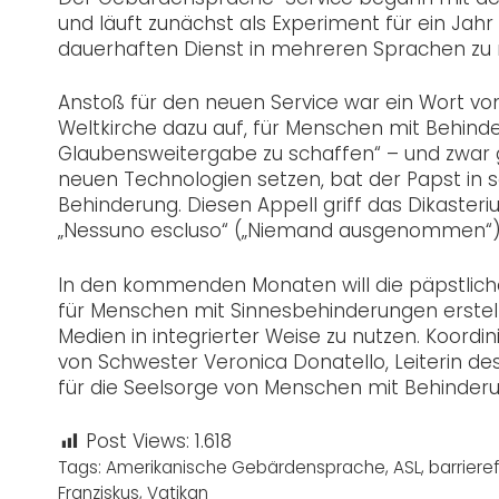
und läuft zunächst als Experiment für ein Jah
dauerhaften Dienst in mehreren Sprachen zu
Anstoß für den neuen Service war ein Wort von
Weltkirche dazu auf, für Menschen mit Behind
Glaubensweitergabe zu schaffen“ – und zwar gr
neuen Technologien setzen, bat der Papst in 
Behinderung. Diesen Appell griff das Dikaster
„Nessuno escluso“ („Niemand ausgenommen“)
In den kommenden Monaten will die päpstlich
für Menschen mit Sinnesbehinderungen erstelle
Medien in integrierter Weise zu nutzen. Koord
von Schwester Veronica Donatello, Leiterin de
für die Seelsorge von Menschen mit Behinder
Post Views:
1.618
Tags:
Amerikanische Gebärdensprache
,
ASL
,
barrieref
Franziskus
,
Vatikan