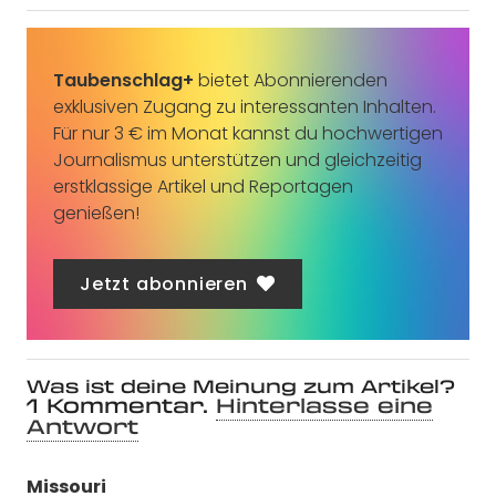
Taubenschlag+
bietet Abonnierenden
exklusiven Zugang zu interessanten Inhalten.
Für nur 3 € im Monat kannst du hochwertigen
Journalismus unterstützen und gleichzeitig
erstklassige Artikel und Reportagen
genießen!
Jetzt abonnieren
Was ist deine Meinung zum Artikel?
1
Kommentar
.
Hinterlasse eine
Antwort
Missouri