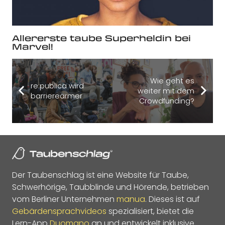
Allererste taube Superheldin bei
Marvel!
Wie geht es
re:publica wird
weiter mit dem
barriereärmer
Crowdfunding?
Der Taubenschlag ist eine Website für Taube,
Schwerhörige, Taubblinde und Hörende, betrieben
vom Berliner Unternehmen
manua
. Dieses ist auf
Gebärdensprachvideos
spezialisiert, bietet die
Lern-App
Duomano
an und entwickelt inklusive