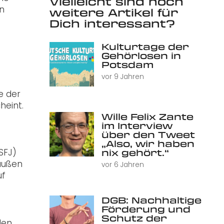
Vielleicht sind noch
en
weitere Artikel für
Dich interessant?
Kulturtage der
Gehörlosen in
Potsdam
vor 9 Jahren
e der
heint.
Wille Felix Zante
im Interview
über den Tweet
„Also, wir haben
SFJ)
nix gehört.“
 außen
vor 6 Jahren
uf
DGB: Nachhaltige
Förderung und
Schutz der
len.