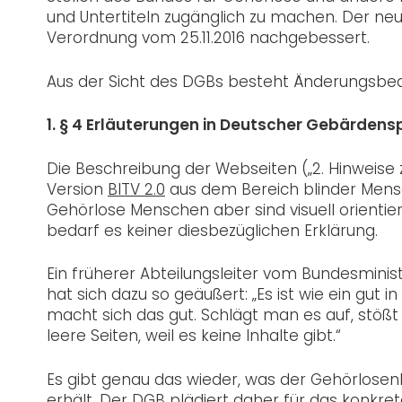
und Untertiteln zugänglich zu machen. Der neu
Verordnung vom 25.11.2016 nachgebessert.
Aus der Sicht des DGBs besteht Änderungsbeda
1. § 4 Erläuterungen in Deutscher Gebärdens
Die Beschreibung der Webseiten („2. Hinweise zu
Version
BITV 2.0
aus dem Bereich blinder Mensch
Gehörlose Menschen aber sind visuell orientie
bedarf es keiner diesbezüglichen Erklärung.
Ein früherer Abteilungsleiter vom Bundesminis
hat sich dazu so geäußert: „Es ist wie ein gu
macht sich das gut. Schlägt man es auf, stößt
leere Seiten, weil es keine Inhalte gibt.“
Es gibt genau das wieder, was der Gehörlose
erhält. Der DGB plädiert daher für das konkre