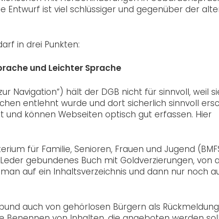
e Entwurf ist viel schlüssiger und gegenüber der alt
rf in drei Punkten:
prache und Leichter Sprache
r Navigation“) hält der DGB nicht für sinnvoll, weil si
en entlehnt wurde und dort sicherlich sinnvoll ersc
rt und können Webseiten optisch gut erfassen. Hier
terium für Familie, Senioren, Frauen und Jugend (BMF
t in Leder gebundenes Buch mit Goldverzierungen, von
 man auf ein Inhaltsverzeichnis und dann nur noch a
nbund auch von gehörlosen Bürgern als Rückmeldung
te Benennen von Inhalten, die angeboten werden sol