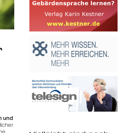
r
n und
icher
he