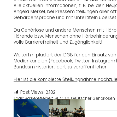
Alle aktuellen Informationen, z. B. bei den Ne
Angela Merkel, bei Pressemitteilungen aller öff
Gebärdensprache und mit Untertiteln überset
Da Gehörlose und andere Menschen mit Hörb
Hörende bzw. Menschen ohne Hörbehinderungen,
volle Barrierefreiheit und Zugänglichkeit!
Weiterhin plädiert der DGB für den Einsatz vo
Medienkanälen (Facebook, Twitter, Instagram)
Bundesministerien, dort zu veröffentlichen.
Hier ist die komplette Stellungnahme nachzul
Post Views:
2.102
Tags:
Barrierefreiheit
,
BITV 2.0
,
Deutscher Gehörlosen-